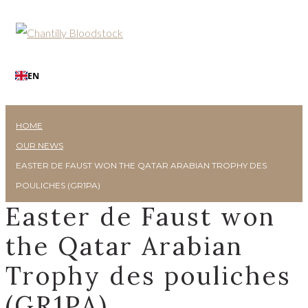
EN
HOME
OUR NEWS
EASTER DE FAUST WON THE QATAR ARABIAN TROPHY DES
POULICHES (GR1PA)
Easter de Faust won
the Qatar Arabian
Trophy des pouliches
(GR1PA)