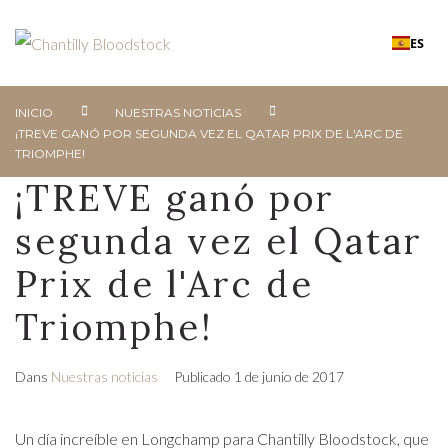
ES
INICIO
NUESTRAS NOTICIAS
¡TREVE GANÓ POR SEGUNDA VEZ EL QATAR PRIX DE L'ARC DE
TRIOMPHE!
¡TREVE ganó por
segunda vez el Qatar
Prix de l'Arc de
Triomphe!
Dans
Nuestras noticias
Publicado
1 de junio de 2017
Un día increíble en Longchamp para Chantilly Bloodstock, que