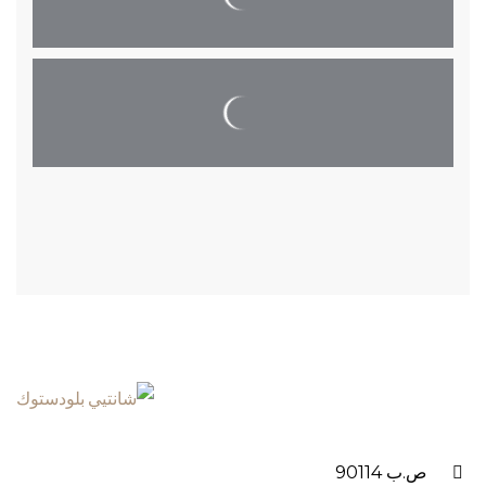
ص.ب 90114