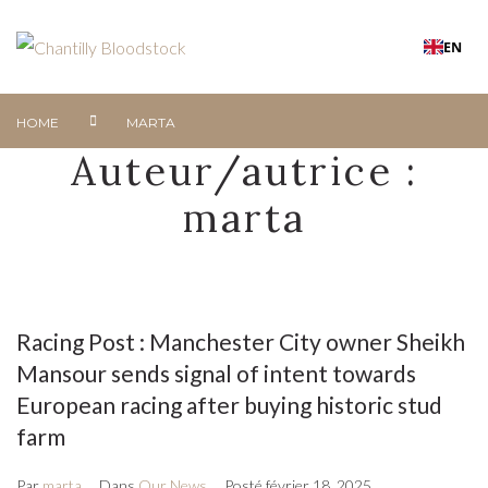
EN
HOME
MARTA
Auteur/autrice :
marta
Racing Post : Manchester City owner Sheikh
Mansour sends signal of intent towards
European racing after buying historic stud
farm
Par
marta
Dans
Our News
Posté
février 18, 2025