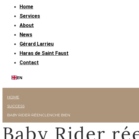
Home
Services
About
News
Gérard Larrieu
Haras de Saint Faust
Contact
EN
HOME
SUCCESS
BABY RIDER RÉENCLENCHE BIEN
Baby Rider ré