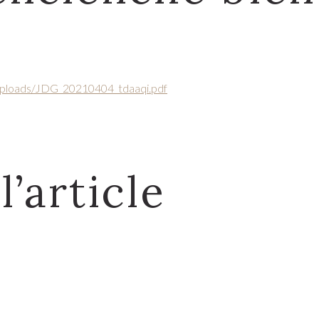
/uploads/JDG_20210404_tdaaqi.pdf
’article