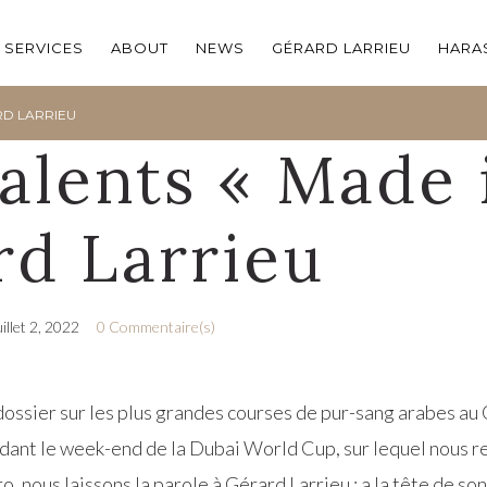
SERVICES
ABOUT
NEWS
GÉRARD LARRIEU
HARAS
RD LARRIEU
alents « Made 
rd Larrieu
uillet 2, 2022
0 Commentaire(s)
dossier sur les plus grandes courses de pur-sang arabes au
ndant le week-end de la Dubai World Cup, sur lequel nous 
, nous laissons la parole à Gérard Larrieu : a la tête de so