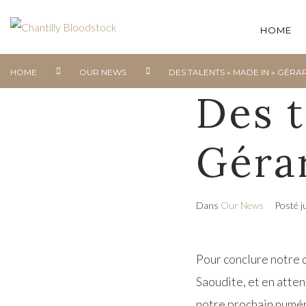
HOME
HOME
OUR NEWS
DES TALENTS « MADE IN » GÉRA
Des t
Géra
Dans
Our News
Posté
j
Pour conclure notre 
Saoudite, et en atte
notre prochain numéro