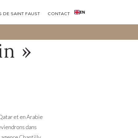
EN
 DE SAINT FAUST
CONTACT
in »
 Qatar et en Arabie
reviendrons dans
n agence Chantilly