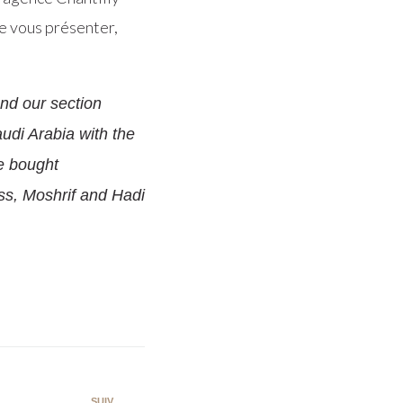
e vous présenter,
nd our section
udi Arabia with the
he bought
ss, Moshrif and Hadi
SUIV