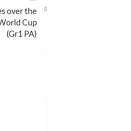
es over the
 World Cup
(Gr1 PA)