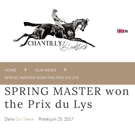
EN
HOME
OUR NEWS
SPRING MASTER WON THE PRIX DU LYS
SPRING MASTER won
the Prix du Lys
Dans
Our News
Posté
juin 25, 2017