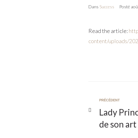
Dans
Success
Posté
aoû
Read the article:
htt
content/uploads/20
PRÉCÉDENT
Lady Prin
de son art