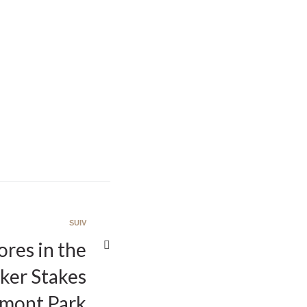
SUIV
ores in the
ker Stakes
lmont Park