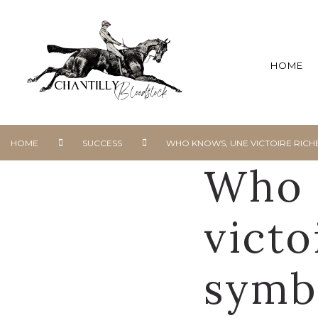
HOME
HOME
SUCCESS
WHO KNOWS, UNE VICTOIRE RICH
Who 
victo
symb