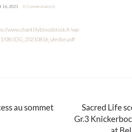
t 16, 2021
0 Commentaire(s)
ps://www.chantillybloodstock.fr/wp-
21/08/JDG_20210816_uhrdse.pdf
cess au sommet
Sacred Life sc
Gr.3 Knickerboc
at Be