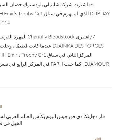
6/ اشترت شركة شانتيلي بلودستوك حصان السب
2014 و 015
7/ اشترى Chantilly Bloodstcock ا
DJAINKA DES FORGES عندما كانت فطيمًا ، 
DJAMOUR . كما حلت FARH في المركز الرابع في نفس السباق .
ال
فاز دجاينكا دي فورجيس اليوم بكأس العالم العربي لس
الخيل في ق
التالي